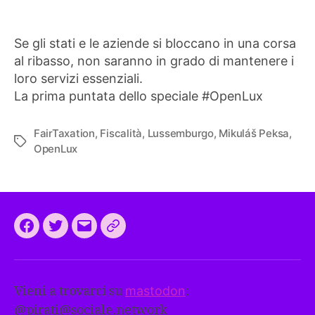
Se gli stati e le aziende si bloccano in una corsa
al ribasso, non saranno in grado di mantenere i
loro servizi essenziali.
La prima puntata dello speciale #OpenLux
FairTaxation
,
Fiscalità
,
Lussemburgo
,
Mikuláš Peksa
,
Tag
OpenLux
Facebook
Twitter
Email
CEEP
2024:
il
Vieni a trovarci su
mastodon
:
programma
@
pirati@sociale.network
comune