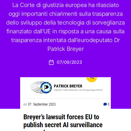
La Corte di giustizia europea ha rilasciato
oggi importanti chiarimenti sulla trasparenza
dello sviluppo della tecnologia di sorveglianza
finanziato dall’UE in risposta a una causa sulla
trasparenza intentata dall’eurodeputato Dr
Patrick Breyer
07/09/2023
Data
dell'articolo