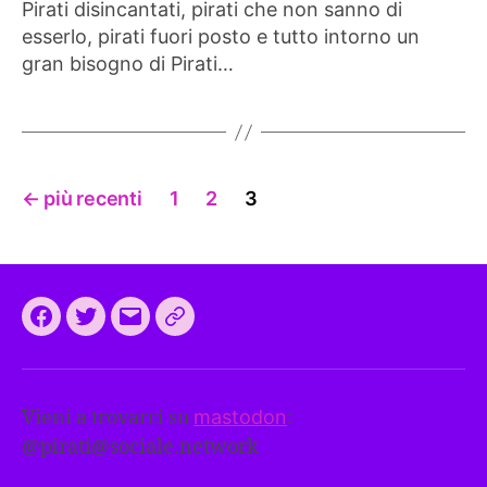
Pirati disincantati, pirati che non sanno di
esserlo, pirati fuori posto e tutto intorno un
gran bisogno di Pirati…
Paginazione
←
più recenti
1
2
3
degli
articoli
Facebook
Twitter
Email
CEEP
2024:
il
Vieni a trovarci su
mastodon
:
programma
@
pirati@sociale.network
comune
europeo