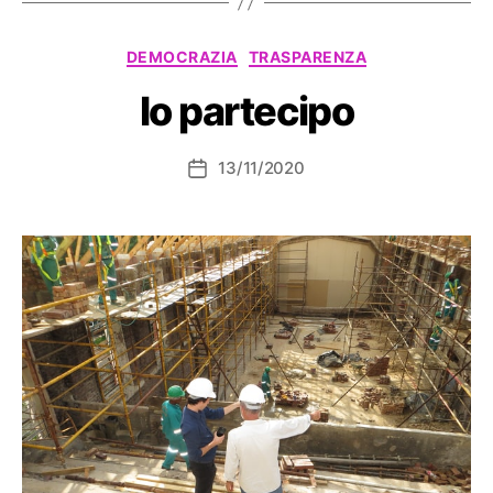
Categorie
DEMOCRAZIA
TRASPARENZA
Io partecipo
13/11/2020
Data
dell'articolo