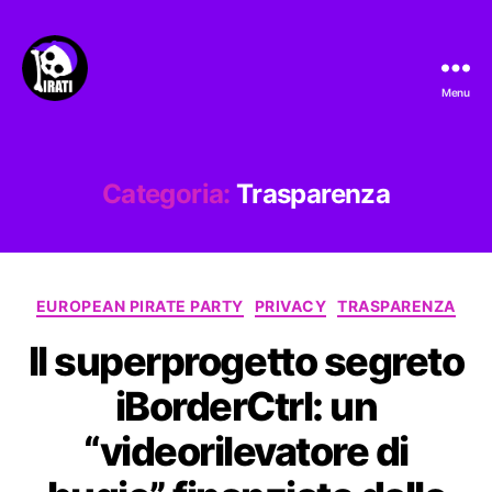
Menu
Pirati.io
Categoria:
Trasparenza
Categorie
EUROPEAN PIRATE PARTY
PRIVACY
TRASPARENZA
Il superprogetto segreto
iBorderCtrl: un
“videorilevatore di