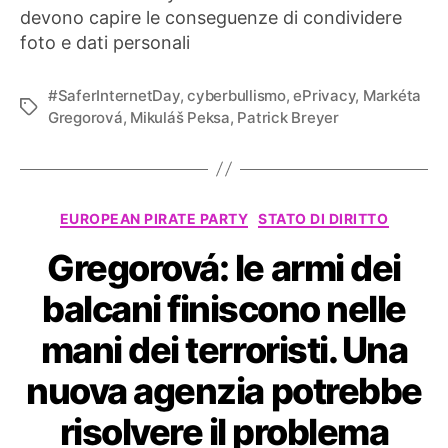
devono capire le conseguenze di condividere
foto e dati personali
#SaferInternetDay
,
cyberbullismo
,
ePrivacy
,
Markéta
Tag
Gregorová
,
Mikuláš Peksa
,
Patrick Breyer
Categorie
EUROPEAN PIRATE PARTY
STATO DI DIRITTO
Gregorová: le armi dei
balcani finiscono nelle
mani dei terroristi. Una
nuova agenzia potrebbe
risolvere il problema