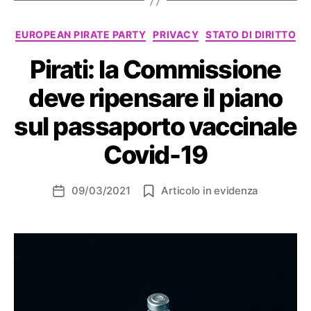
Categorie
EUROPEAN PIRATE PARTY
PRIVACY
STATO DI DIRITTO
Pirati: la Commissione
deve ripensare il piano
sul passaporto vaccinale
Covid-19
09/03/2021
Articolo in evidenza
Data
dell'articolo