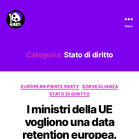
Menu
Pirati.io
Categoria:
Stato di diritto
Categorie
EUROPEAN PIRATE PARTY
SORVEGLIANZA
STATO DI DIRITTO
I ministri della UE
vogliono una data
retention europea.