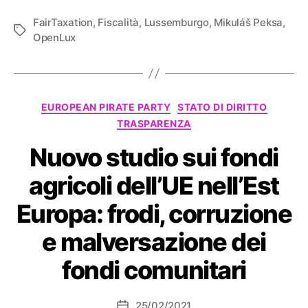
FairTaxation
,
Fiscalità
,
Lussemburgo
,
Mikuláš Peksa
,
Tag
OpenLux
Categorie
EUROPEAN PIRATE PARTY
STATO DI DIRITTO
TRASPARENZA
Nuovo studio sui fondi
agricoli dell’UE nell’Est
Europa: frodi, corruzione
e malversazione dei
fondi comunitari
25/02/2021
Data