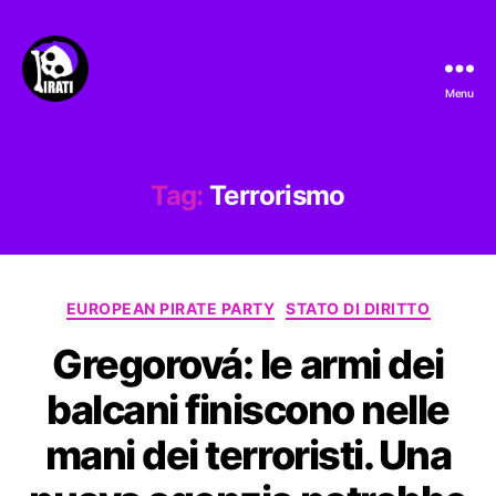
Menu
Pirati.io
Tag:
Terrorismo
Categorie
EUROPEAN PIRATE PARTY
STATO DI DIRITTO
Gregorová: le armi dei
balcani finiscono nelle
mani dei terroristi. Una