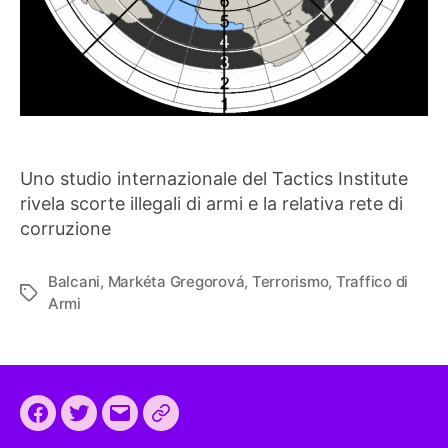
Uno studio internazionale del Tactics Institute
rivela scorte illegali di armi e la relativa rete di
corruzione
Balcani
,
Markéta Gregorová
,
Terrorismo
,
Traffico di
Tag
Armi
Facebook
Twitter
Email
CEEP