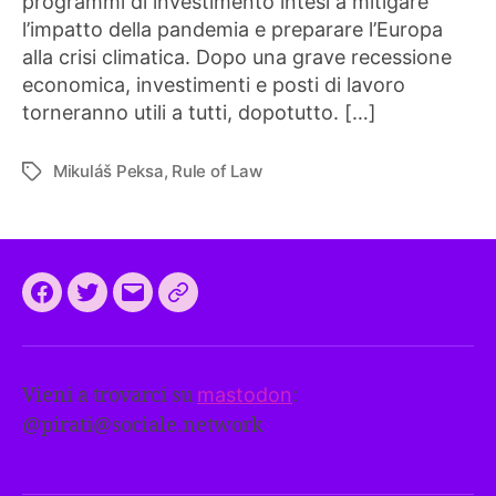
programmi di investimento intesi a mitigare
l’impatto della pandemia e preparare l’Europa
alla crisi climatica. Dopo una grave recessione
economica, investimenti e posti di lavoro
torneranno utili a tutti, dopotutto. […]
Mikuláš Peksa
,
Rule of Law
Tag
Facebook
Twitter
Email
CEEP
2024:
il
Vieni a trovarci su
mastodon
:
programma
@
pirati@sociale.network
comune
europeo
dei