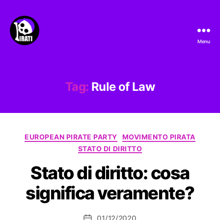
Menu
Pirati.io
Tag:
Rule of Law
Categorie
EUROPEAN PIRATE PARTY
MOVIMENTO PIRATA
STATO DI DIRITTO
Stato di diritto: cosa
significa veramente?
01/12/2020
Data