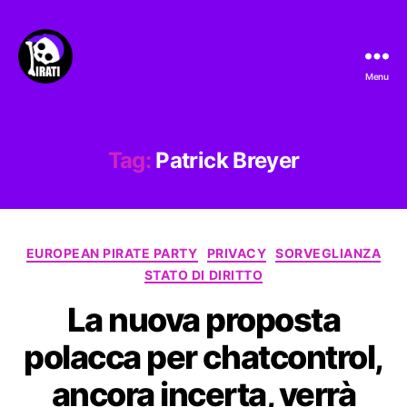
Menu
Pirati.io
Tag:
Patrick Breyer
Categorie
EUROPEAN PIRATE PARTY
PRIVACY
SORVEGLIANZA
STATO DI DIRITTO
La nuova proposta
polacca per chatcontrol,
ancora incerta, verrà