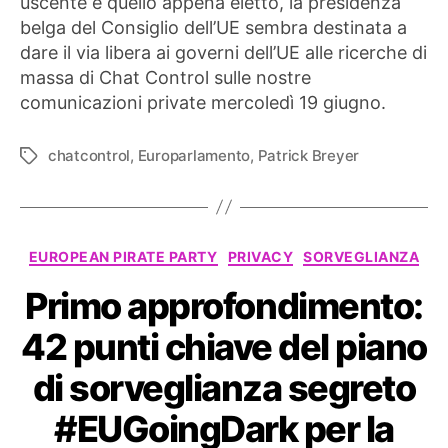
uscente e quello appena eletto, la presidenza
belga del Consiglio dell’UE sembra destinata a
dare il via libera ai governi dell’UE alle ricerche di
massa di Chat Control sulle nostre
comunicazioni private mercoledì 19 giugno.
chatcontrol
,
Europarlamento
,
Patrick Breyer
Tag
Categorie
EUROPEAN PIRATE PARTY
PRIVACY
SORVEGLIANZA
Primo approfondimento:
42 punti chiave del piano
di sorveglianza segreto
#EUGoingDark per la