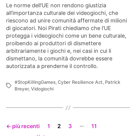
Le norme dell’UE non rendono giustizia
all’importanza culturale dei videogiochi, che
riescono ad unire comunità affermate di milioni
di giocatori. Noi Pirati chiediamo che l’UE
protegga i videogiochi come un bene culturale,
proibendo ai produttori di dismettere
arbitrariamente i giochi e, nei casi in cui li
dismettano, la comunità dovrebbe essere
autorizzata a prenderne il controllo.
#StopKillingGames
,
Cyber Resilience Act
,
Patrick
Tag
Breyer
,
Vidogiochi
Paginazione
…
←
più recenti
1
2
3
11