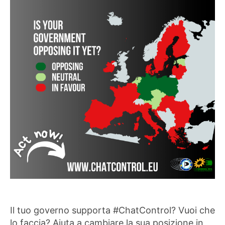
Il tuo governo supporta #ChatControl? Vuoi che
lo faccia? Aiuta a cambiare la sua posizione in