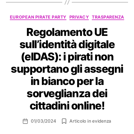
Categorie
EUROPEAN PIRATE PARTY
PRIVACY
TRASPARENZA
Regolamento UE
sull’identità digitale
(eIDAS): i pirati non
supportano gli assegni
in bianco per la
sorveglianza dei
cittadini online!
01/03/2024
Articolo in evidenza
Data
dell'articolo