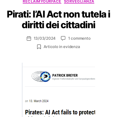
RECLAIMYOURFACE
SORVEGLIANZA
Pirati: l’AI Act non tutela i
diritti dei cittadini
su
13/03/2024
1 commento
Data
Pirati:
dell'articolo
Articolo in evidenza
l’AI
Act
non
tutela
i
diritti
dei
cittadini