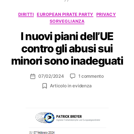
Categorie
DIRITTI
EUROPEAN PIRATE PARTY
PRIVACY
SORVEGLIANZA
I nuovi piani dell’UE
contro gli abusi sui
minori sono inadeguati
su
07/02/2024
1 commento
Data
I
dell'articolo
Articolo in evidenza
nuovi
piani
dell’UE
contro
gli
abusi
sui