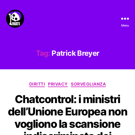
Menu
Pirati.io
Tag:
Patrick Breyer
Categorie
DIRITTI
PRIVACY
SORVEGLIANZA
Chatcontrol: i ministri
dell’Unione Europea non
vogliono la scansione