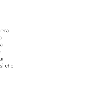
’era
a
ia
ni
ar
sì che