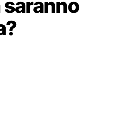
a saranno
a?