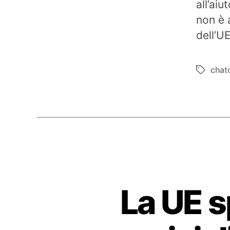
all’aiu
non è 
dell’U
chat
Tag
La UE s