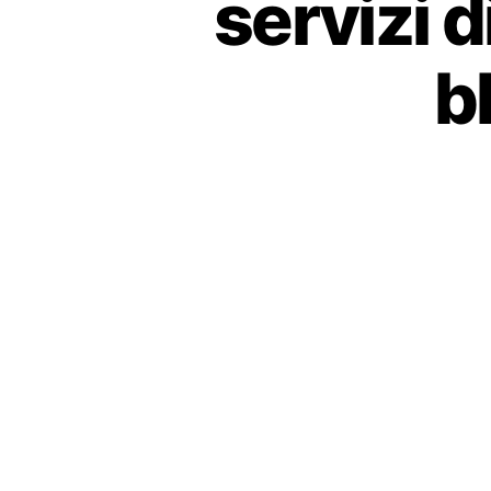
servizi 
b