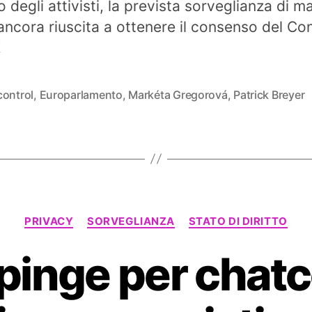
to degli attivisti, la prevista sorveglianza di 
ancora riuscita a ottenere il consenso del Con
E
control
,
Europarlamento
,
Markéta Gregorová
,
Patrick Breyer
Categorie
PRIVACY
SORVEGLIANZA
STATO DI DIRITTO
pinge per chatco