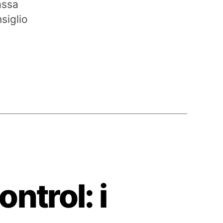
massa
siglio
ntrol: i