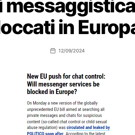
di messaggistic
loccati in Europ
12/09/2024
Data
dell'articolo