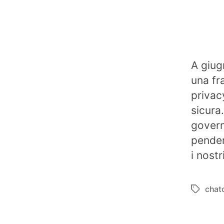
A giug
una fr
privac
sicura.
govern
pender
i nostr
chat
Tag