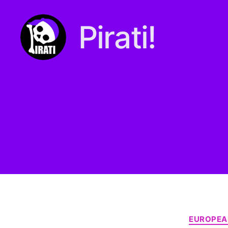
Pirati!
Pirati.io
EUROPEA