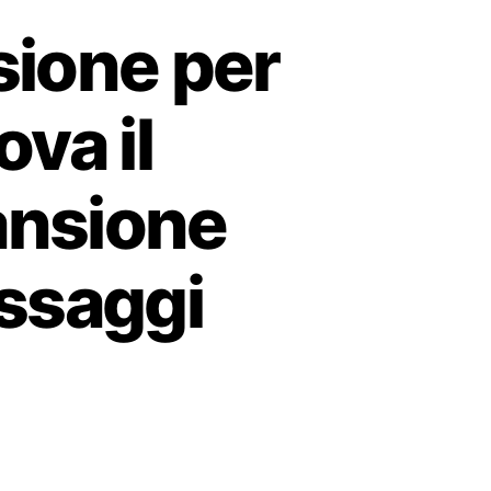
sione per
ova il
ansione
essaggi