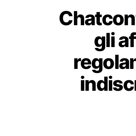
Chatcont
gli a
regola
indisc