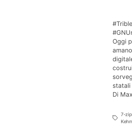
#Tribl
#GNUne
Oggi p
amano 
digita
costru
sorveg
statali
Di Max
7-zip
Tag
Keh