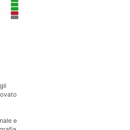
gli
rovato
nale e
grafia