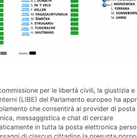
 commissione per le libertà civili, la giustizia e 
 interni (LIBE) del Parlamento europeo ha app
olamento che consentirà ai provider di posta
onica, messaggistica e chat di cercare
ticamente in tutta la posta elettronica perso
ssaggi di ciascun cittadino la presunta porno