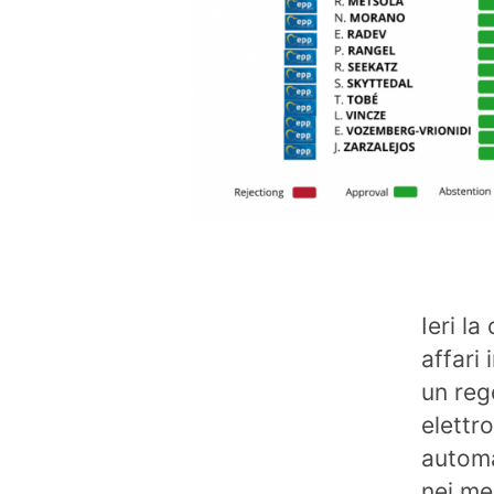
Ieri la
affari
un reg
elettr
automa
nei me