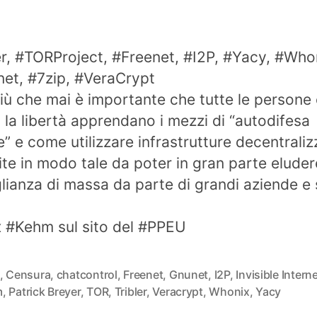
er, #TORProject, #Freenet, #I2P, #Yacy, #Who
t, #7zip, #VeraCrypt
iù che mai è importante che tutte le persone
la libertà apprendano i mezzi di “autodifesa
le” e come utilizzare infrastrutture decentraliz
ite in modo tale da poter in gran parte eluder
lianza di massa da parte di grandi aziende e 
 #Kehm sul sito del #PPEU
,
Censura
,
chatcontrol
,
Freenet
,
Gnunet
,
I2P
,
Invisible Intern
m
,
Patrick Breyer
,
TOR
,
Tribler
,
Veracrypt
,
Whonix
,
Yacy