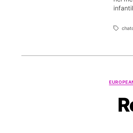
infant
chat
Tag
EUROPEAN
R