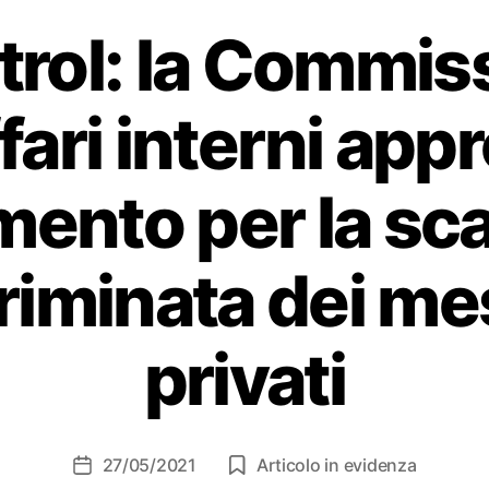
rol: la Commis
ffari interni appr
mento per la sc
riminata dei m
privati
27/05/2021
Articolo in evidenza
Data