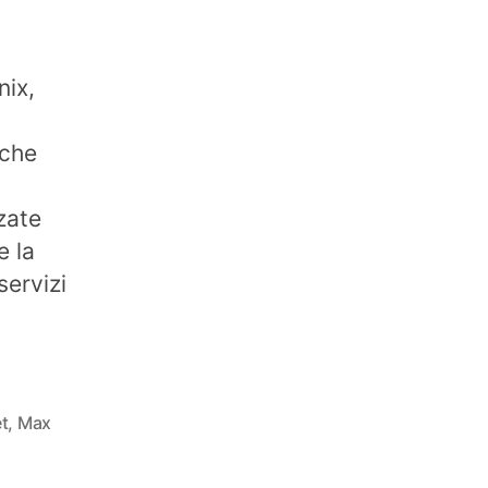
nix,
 che
zate
e la
servizi
et
,
Max