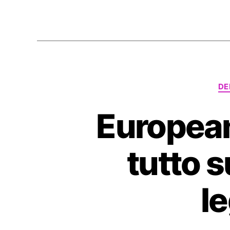
DE
European
tutto s
le