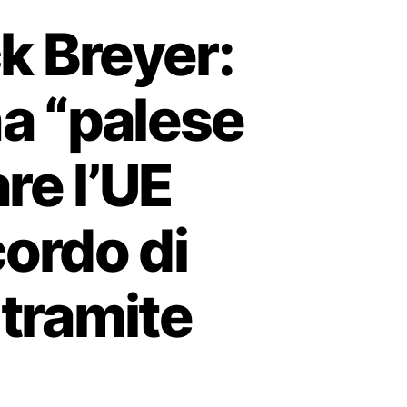
k Breyer:
na “palese
re l’UE
cordo di
 tramite