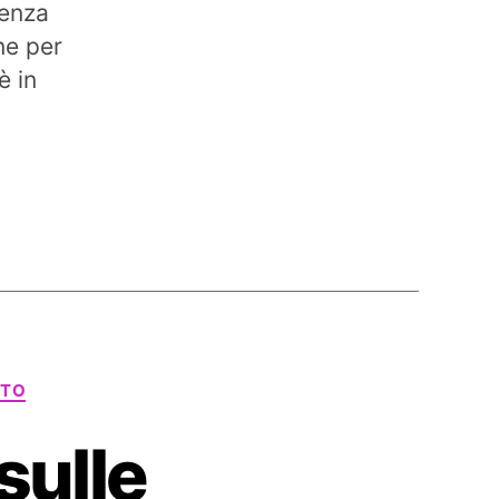
tenza
ne per
è in
TTO
sulle