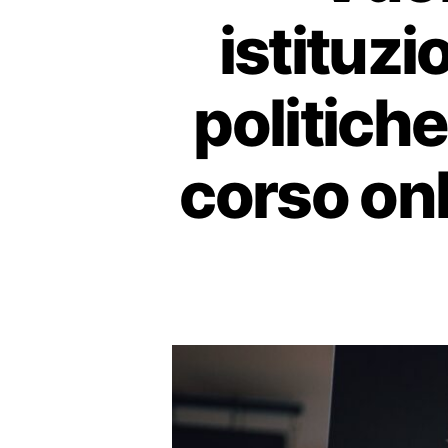
istituzi
politich
corso on