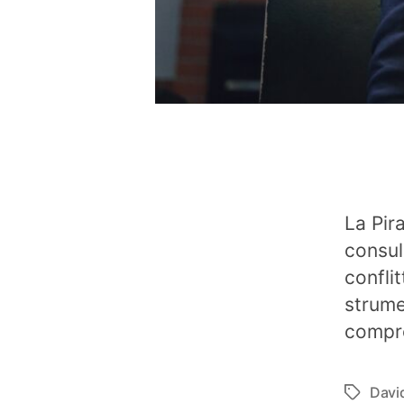
La Pir
consul
conflit
strume
compre
Davi
Tag