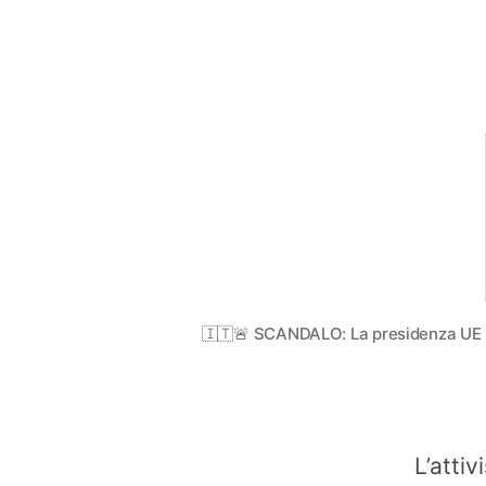
🇮🇹🚨 SCANDALO: La presidenza UE me
L’attiv