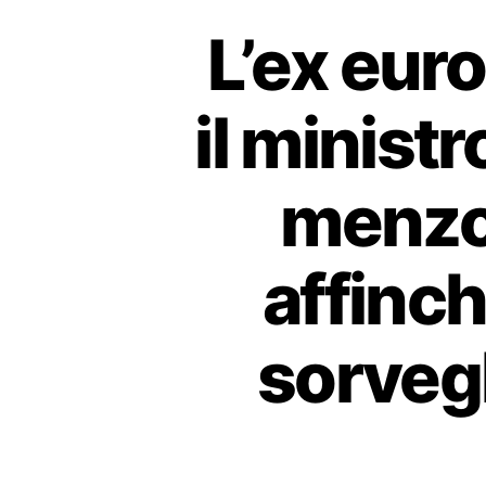
L’ex eur
il minist
menzog
affinch
sorvegl