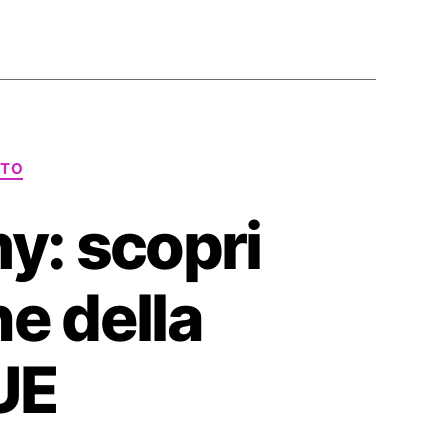
TTO
y: scopri
ne della
’UE