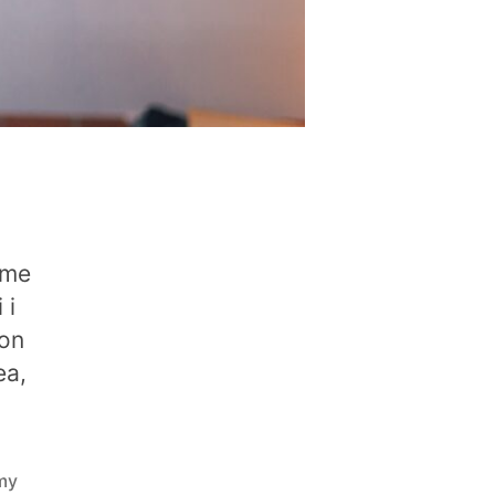
ome
 i
con
ea,
my