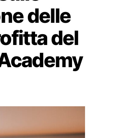
one delle
fitta del
e Academy