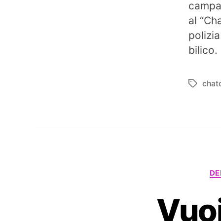
campag
al “Ch
polizia
bilico.
chat
Tag
DE
Vuoi