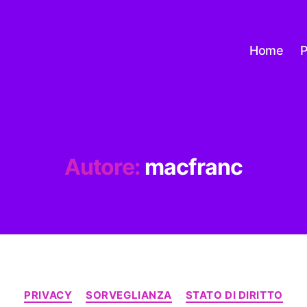
Home
P
Autore:
macfranc
Categorie
PRIVACY
SORVEGLIANZA
STATO DI DIRITTO