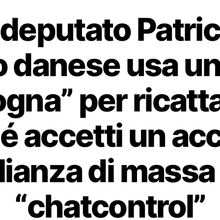
odeputato Patric
ro danese usa u
na” per ricatta
é accetti un ac
ianza di massa
“chatcontrol”