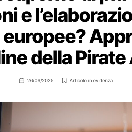
oni e l’elaborazi
e europee? Appro
line della Pirat
26/06/2025
Articolo in evidenza
Data
dell'articolo