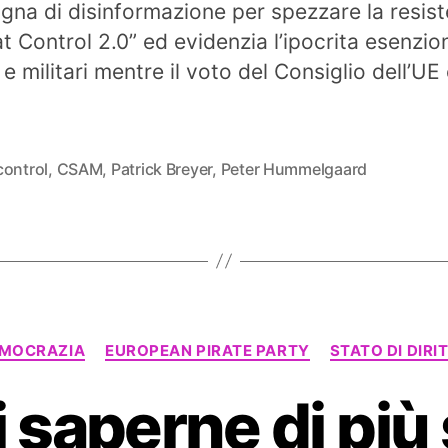
na di disinformazione per spezzare la resis
at Control 2.0” ed evidenzia l’ipocrita esenzio
 e militari mentre il voto del Consiglio dell’UE 
control
,
CSAM
,
Patrick Breyer
,
Peter Hummelgaard
Categorie
MOCRAZIA
EUROPEAN PIRATE PARTY
STATO DI DIRI
 saperne di più 