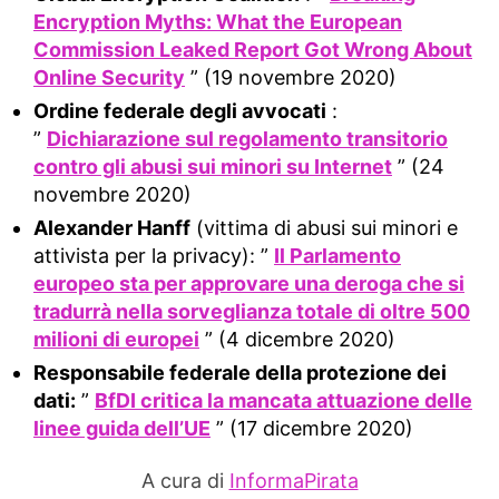
Encryption Myths: What the European
Commission Leaked Report Got Wrong About
Online Security
” (19 novembre 2020)
Ordine federale degli avvocati
:
”
Dichiarazione sul regolamento transitorio
contro gli abusi sui minori su Internet
” (24
novembre 2020)
Alexander Hanff
(vittima di abusi sui minori e
attivista per la privacy): ”
Il Parlamento
europeo sta per approvare una deroga che si
tradurrà nella sorveglianza totale di oltre 500
milioni di europei
” (4 dicembre 2020)
Responsabile federale della protezione dei
dati:
”
BfDI critica la mancata attuazione delle
linee guida dell’UE
” (17 dicembre 2020)
A cura di
InformaPirata