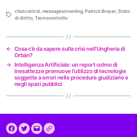
chatcontrol
,
messagescreening
,
Patrick Breyer
,
Stato
Tag
di diritto
,
Tecnocontrollo
←
Cosa c’è da sapere sulla crisi nell’Ungheria di
Orbàn?
→
Intelligenza Artificiale: un report colmo di
inesattezze promuove l’utilizzo di tecnologie
soggette a errori nelle procedure giudiziarie e
negli spazi pubblici
Facebook
Twitter
Email
CEEP