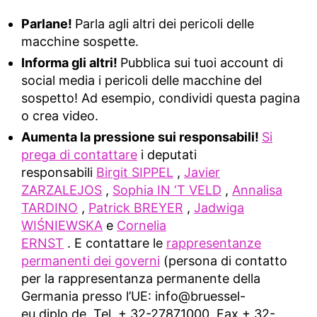
Parlane!
Parla agli altri dei pericoli delle
macchine sospette.
Informa gli altri!
Pubblica sui tuoi account di
social media i pericoli delle macchine del
sospetto! Ad esempio, condividi questa pagina
o crea video.
Aumenta la pressione sui responsabili!
Si
prega di contattare
i deputati
responsabili
Birgit SIPPEL
,
Javier
ZARZALEJOS
,
Sophia IN ‘T VELD
,
Annalisa
TARDINO
,
Patrick BREYER
,
Jadwiga
WIŚNIEWSKA
e
Cornelia
ERNST
. E contattare le
rappresentanze
permanenti dei governi
(persona di contatto
per la rappresentanza permanente della
Germania presso l’UE:
info@bruessel-
eu.diplo.de
, Tel. + 32-27871000, Fax + 32-