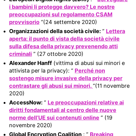
i bambini li protegge davvero? Le nostre
preoccupazioni sul regolamento CSAM
provvisorio
“(24 settembre 2020)
Organizzazioni della società civile:
”
Lettera
aperta: il punto di vista della società civile
sulla difesa della privacy prevenendo atti
criminali
” (27 ottobre 2020)
Alexander Hanff
(vittima di abusi sui minori e
attivista per la privacy): “
Perché non
sostengo misure invasive della privacy per
contrastare gli abusi sui minori.
“(11 novembre
2020)
AccessNow:
”
Le preoccupazioni relative ai
diritti fondamentali al centro delle nuove
norme dell’UE sui contenuti online
” (19
novembre 2020)
Global Encryption Coalition
: ”
Breaking