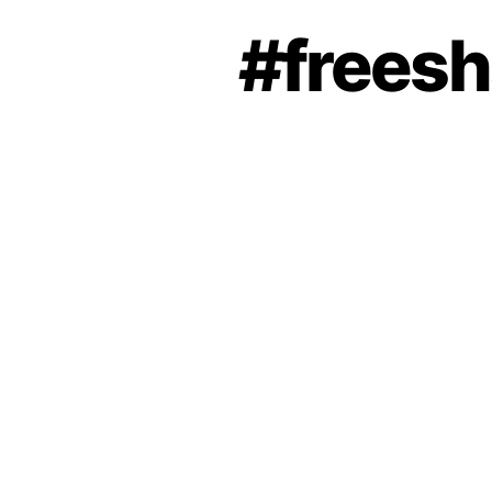
#freesha