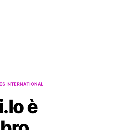
IES INTERNATIONAL
.Io è
mbro