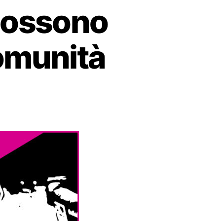
 possono
comunità