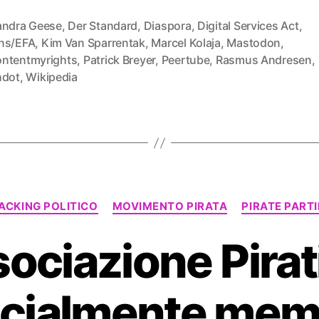
andra Geese
,
Der Standard
,
Diaspora
,
Digital Services Act
,
ns/EFA
,
Kim Van Sparrentak
,
Marcel Kolaja
,
Mastodon
,
ntentmyrights
,
Patrick Breyer
,
Peertube
,
Rasmus Andresen
,
hdot
,
Wikipedia
Categorie
ACKING POLITICO
MOVIMENTO PIRATA
PIRATE PART
sociazione Pirati
icialmente me