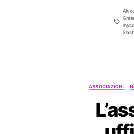
Alex
Gree
Tag
myco
Slas
ASSOCIAZIONI
H
L’as
uff