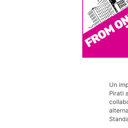
Un imp
Pirati
collab
altern
Standa