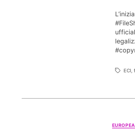
L’inizi
#FileS
uffici
legali
#copyr
ECI
,
Tag
EUROPEA