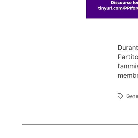
Durant
Partit
l’ammis
membr
Gene
Tag