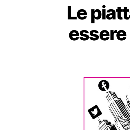
Le piat
essere 