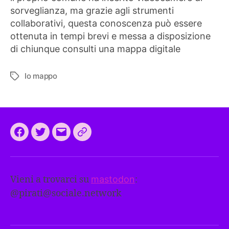
sorveglianza, ma grazie agli strumenti
collaborativi, questa conoscenza può essere
ottenuta in tempi brevi e messa a disposizione
di chiunque consulti una mappa digitale
Io mappo
Tag
Facebook
Twitter
Email
CEEP
2024:
il
Vieni a trovarci su
mastodon
:
programma
@
pirati@sociale.network
comune
europeo
dei