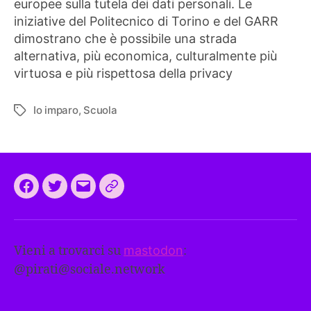
europee sulla tutela dei dati personali. Le
iniziative del Politecnico di Torino e del GARR
dimostrano che è possibile una strada
alternativa, più economica, culturalmente più
virtuosa e più rispettosa della privacy
Io imparo
,
Scuola
Tag
Facebook
Twitter
Email
CEEP
2024:
il
Vieni a trovarci su
mastodon
:
programma
@
pirati@sociale.network
comune
europeo
dei