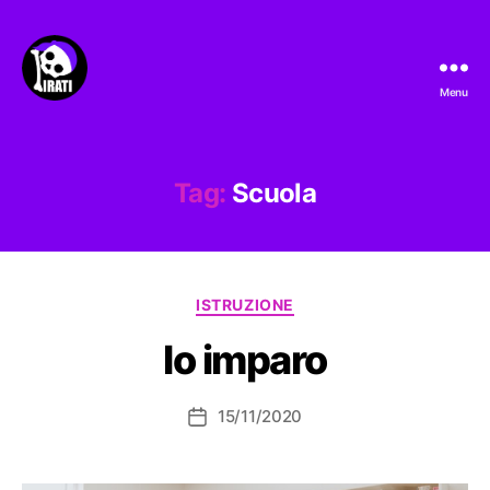
Menu
Pirati.io
Tag:
Scuola
Categorie
ISTRUZIONE
Io imparo
15/11/2020
Data
dell'articolo