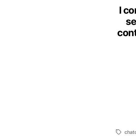
I c
se
cont
chat
Tag