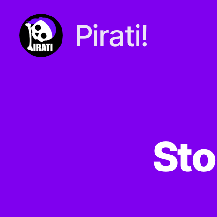
Pirati!
Pirati.io
Sto