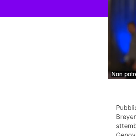
Pubbli
Breyer 
sttemb
Genov