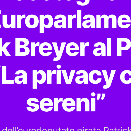
’Europarlame
k Breyer al 
“La privacy 
sereni”
o dell’eurodeputato pirata Patric