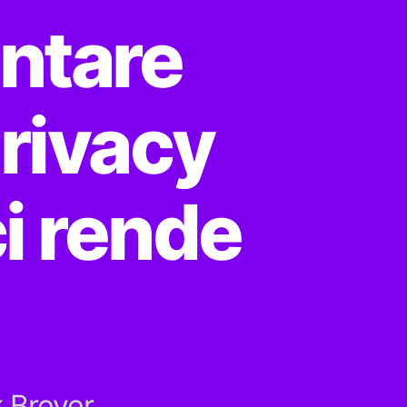
ntare
Privacy
ci rende
k Breyer