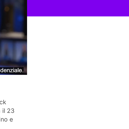
ick
 il 23
ino e