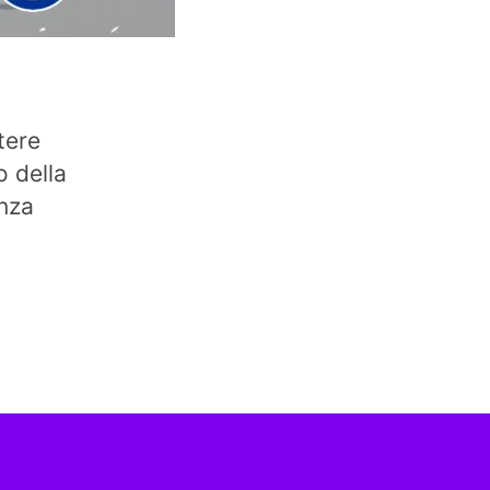
tere
o della
nza