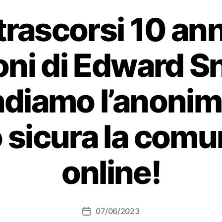
rascorsi 10 ann
ioni di Edward 
ndiamo l’anonim
 sicura la comu
online!
07/06/2023
Data