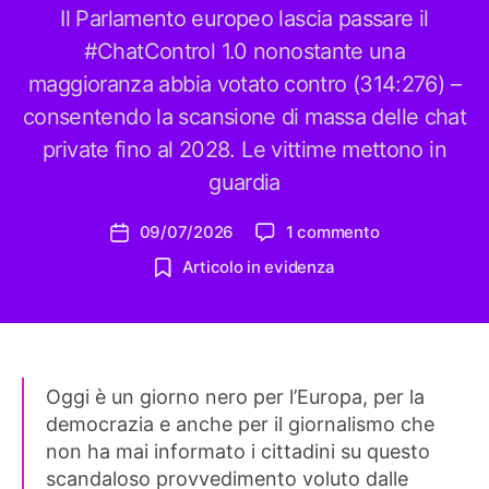
Il Parlamento europeo lascia passare il
#ChatControl 1.0 nonostante una
maggioranza abbia votato contro (314:276) –
consentendo la scansione di massa delle chat
private fino al 2028. Le vittime mettono in
guardia
su
09/07/2026
1 commento
Data
Il
dell'articolo
Articolo in evidenza
Parlamento
europeo
dà
il
via
Oggi è un giorno nero per l’Europa, per la
libera
democrazia e anche per il giornalismo che
a
Chat
non ha mai informato i cittadini su questo
Control
scandaloso provvedimento voluto dalle