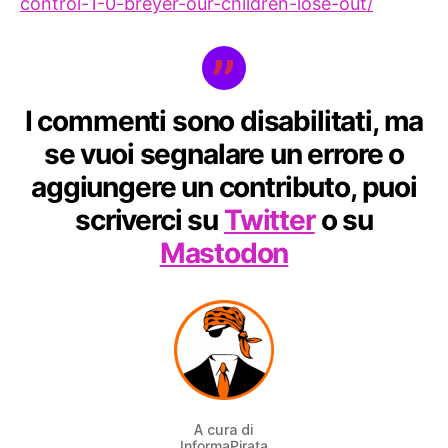
control-1-0-breyer-our-children-lose-out/
I commenti sono disabilitati, ma
se vuoi segnalare un errore o
aggiungere un contributo, puoi
scriverci su
Twitter
o su
Mastodon
A cura di
InformaPirata