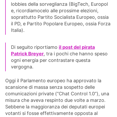
1.0
lobbies della sorveglianza (BigTech, Europol
–
e, ricordiamocelo alle prossime elezioni,
Breyer:
soprattutto Partito Socialista Europeo, ossia
“I
il PD, e Partito Popolare Europeo, ossia Forza
nostri
Italia).
figli
ne
risentiranno”
Di seguito riportiamo
il post del pirata
Patrick Breyer
, tra i pochi che hanno speso
ogni energia per contrastare questa
vergogna.
Oggi il Parlamento europeo ha approvato la
scansione di massa senza sospetto delle
comunicazioni private (“Chat Control 1.0”), una
misura che aveva respinto due volte a marzo.
Sebbene la maggioranza dei deputati europei
votanti si fosse effettivamente opposta al