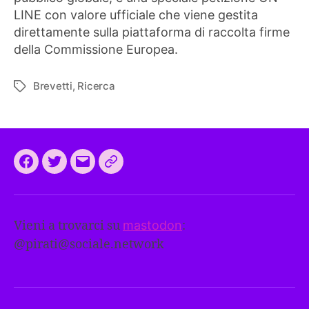
LINE con valore ufficiale che viene gestita
direttamente sulla piattaforma di raccolta firme
della Commissione Europea.
Brevetti
,
Ricerca
Tag
Facebook
Twitter
Email
CEEP
2024:
il
Vieni a trovarci su
mastodon
:
programma
@
pirati@sociale.network
comune
europeo
dei
Pirati