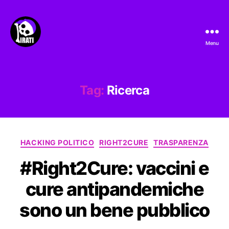
Menu
Pirati.io
Tag:
Ricerca
Categorie
HACKING POLITICO
RIGHT2CURE
TRASPARENZA
#Right2Cure: vaccini e
cure antipandemiche
sono un bene pubblico