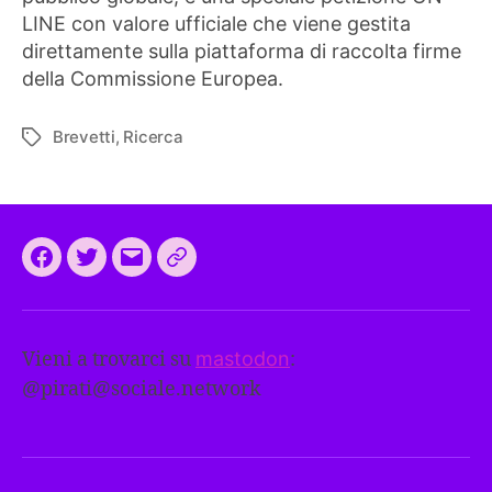
LINE con valore ufficiale che viene gestita
direttamente sulla piattaforma di raccolta firme
della Commissione Europea.
Brevetti
,
Ricerca
Tag
Facebook
Twitter
Email
CEEP
2024:
il
Vieni a trovarci su
mastodon
:
programma
@
pirati@sociale.network
comune
europeo
dei
Pirati