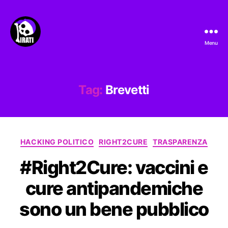
Menu
Pirati.io
Tag:
Brevetti
Categorie
HACKING POLITICO
RIGHT2CURE
TRASPARENZA
#Right2Cure: vaccini e
cure antipandemiche
sono un bene pubblico