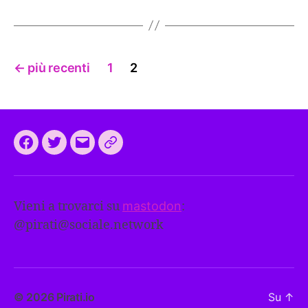
Paginazione
←
più recenti
1
2
degli
articoli
Facebook
Twitter
Email
CEEP
2024:
il
Vieni a trovarci su
mastodon
:
programma
@
pirati@sociale.network
comune
europeo
dei
Pirati
© 2026
Pirati.io
Su
↑