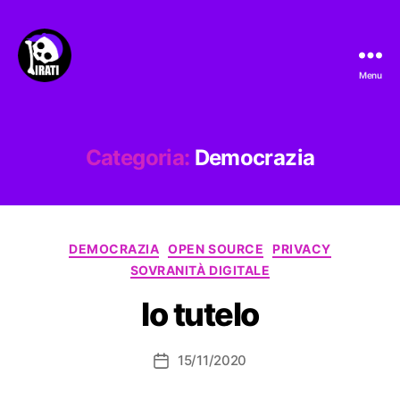
Menu
Pirati.io
Categoria:
Democrazia
Categorie
DEMOCRAZIA
OPEN SOURCE
PRIVACY
SOVRANITÀ DIGITALE
Io tutelo
15/11/2020
Data
dell'articolo