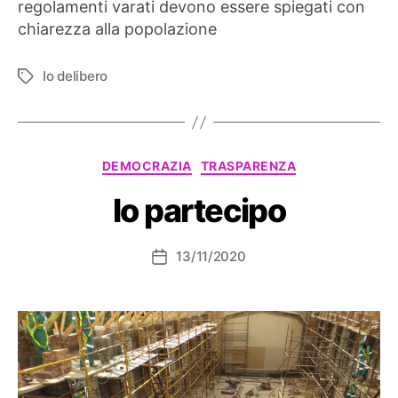
regolamenti varati devono essere spiegati con
chiarezza alla popolazione
Io delibero
Tag
Categorie
DEMOCRAZIA
TRASPARENZA
Io partecipo
13/11/2020
Data
dell'articolo