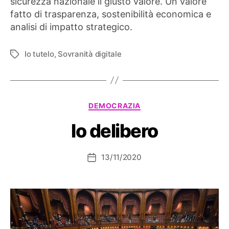
sicurezza nazionale il giusto valore. Un valore
fatto di trasparenza, sostenibilità economica e
analisi di impatto strategico.
Io tutelo
,
Sovranità digitale
Tag
Categorie
DEMOCRAZIA
Io delibero
13/11/2020
Data
dell'articolo