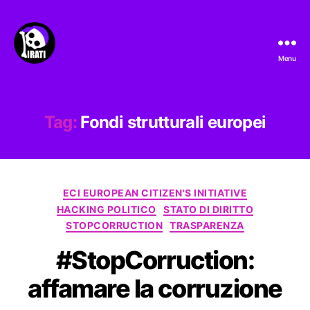
Menu
Pirati.io
Tag:
Fondi strutturali europei
Categorie
ECI EUROPEAN CITIZEN'S INITIATIVE
HACKING POLITICO
STATO DI DIRITTO
STOPCORRUCTION
TRASPARENZA
#StopCorruction:
affamare la corruzione