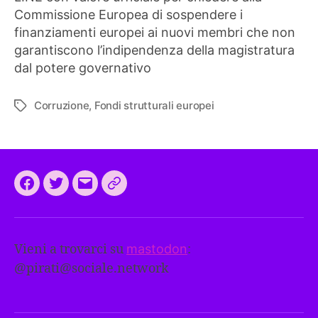
Commissione Europea di sospendere i
finanziamenti europei ai nuovi membri che non
garantiscono l’indipendenza della magistratura
dal potere governativo
Corruzione
,
Fondi strutturali europei
Tag
Facebook
Twitter
Email
CEEP
2024:
il
Vieni a trovarci su
mastodon
:
programma
@
pirati@sociale.network
comune
europeo
dei