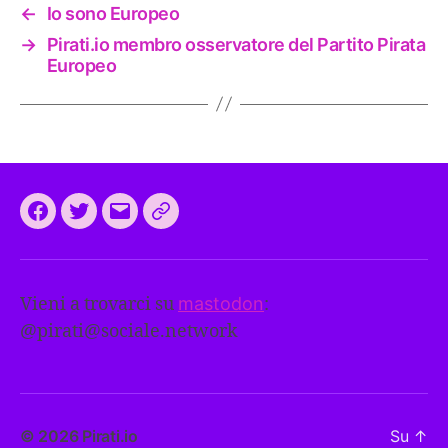
←
Io sono Europeo
→
Pirati.io membro osservatore del Partito Pirata
Europeo
Facebook
Twitter
Email
CEEP
2024:
il
Vieni a trovarci su
mastodon
:
programma
@
pirati@sociale.network
comune
europeo
dei
Pirati
© 2026
Pirati.io
Su
↑