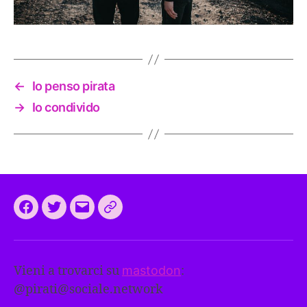
←
Io penso pirata
→
Io condivido
Facebook
Twitter
Email
CEEP
2024:
il
Vieni a trovarci su
mastodon
:
programma
@
pirati@sociale.network
comune